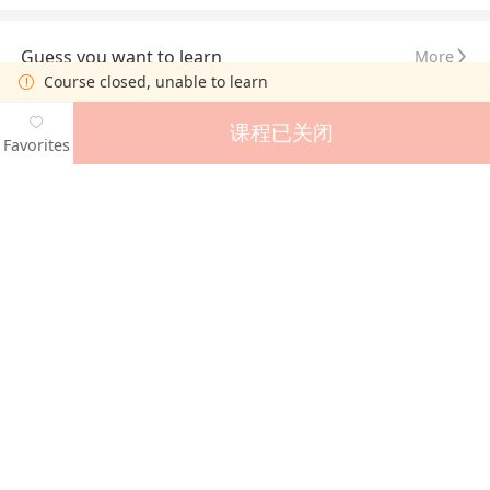
Guess you want to learn
More
Course closed, unable to learn
课程已关闭
Favorites
最新版《全球内部审计准则》解读
IIA三线模型丨三道防线模型 升级版
Free
内审法规丨审计署关于内部审计工作的规定
高级审计师考试赋能班