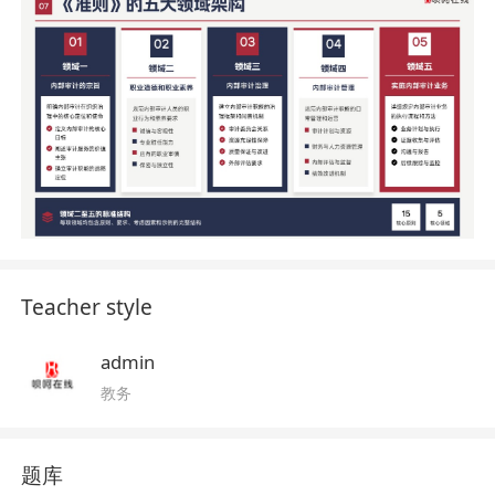
Teacher style
admin
教务
题库