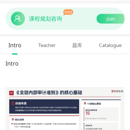
Hot
课程规划咨询
Join
Intro
Teacher
题库
Catalogue
Intro