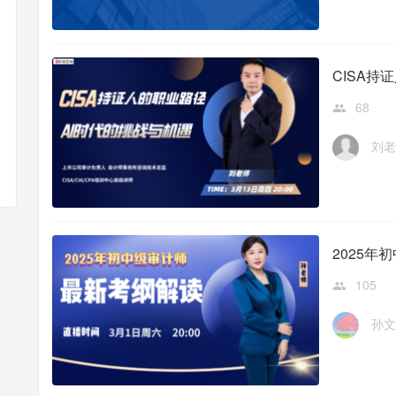
CISA持
68
刘老
2025
105
孙文