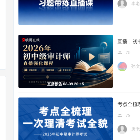
李老
直播丨初
75
孙文
直播预告 08-09 20:15
考点全梳
考试
79
唐老