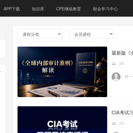
APP下载
知识库
CPE继续教育
财会学习中心
最新版《
60
林一
CIA考
26