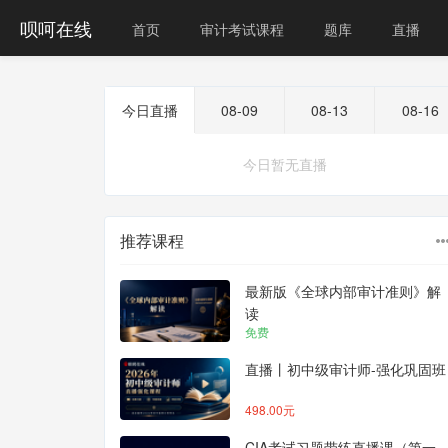
呗呵在线
首页
审计考试课程
题库
直播
今日直播
08-09
08-13
08-16
今日暂无直播
推荐课程
最新版《全球内部审计准则》解
读
免费
直播丨初中级审计师-强化巩固班
498.00元
CIA考试习题带练直播课（第一