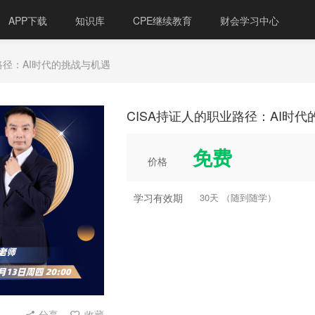
APP下载
知识库
CPE继续教育
财会学习中心
业路径：AI时代的挑战与机遇
CISA持证人的职业路径：AI时
免费
价格
学习有效期
30天 （随到随学）
分享
收藏