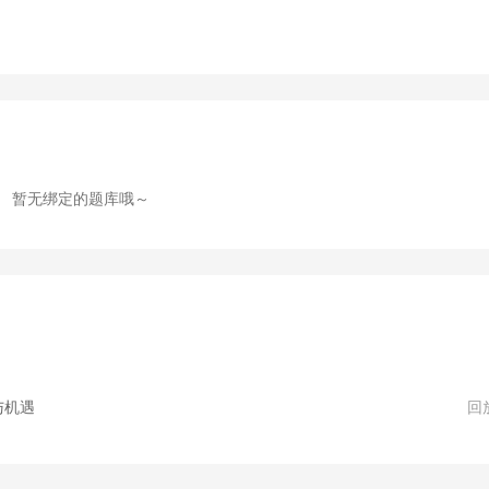
暂无绑定的题库哦～
与机遇
回